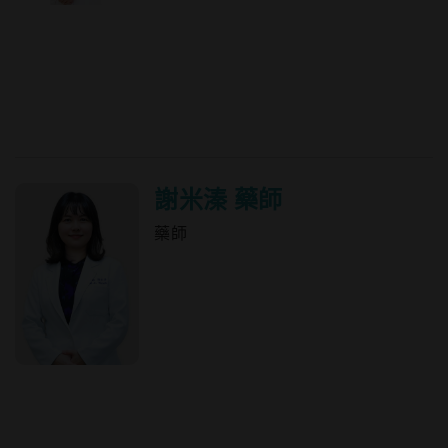
謝米溱 藥師
藥師