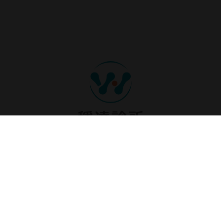
穩達診所
02-29966918
新北市新莊區中平路272號