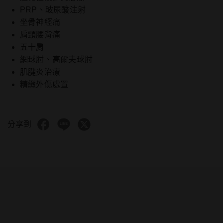
PRP、玻尿酸注射
坐骨神經痛
肩頸腰背痛
五十肩
網球肘、高爾夫球肘
肌腱炎治療
精緻外傷處置
分享到